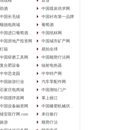
绕线模
农业
劲酒
中国煤炭供求网
中国长毛绒
中国衬布第一品牌
顺德电商城
葡萄酒
中国进口葡萄酒商城
中国纸杯网
中国房地产投资网
中国城市矿产网
灯箱
易拍全球
中国研磨工具网
中国顺势疗法网
复合肥设备
辐射电热器
中华恐龙园
中华特产网
中国旅游行业
汽车零配件网
石家庄电商城
中国测绘门户
中国搅拌器网
掌上丽江
中国设备融资网
中国橡塑机械供应商
雄安医疗网.com
来往银行
旅游
顺势疗法