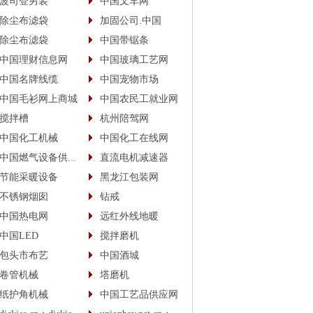
波司登男装
中国叉车网
除尘布滤袋
加固公司.中国
除尘布滤袋
中国带锯条
中国理财信息网
中国玻璃工艺网
中国名牌线缆
中国宠物市场
中国毛衫网上商城
中国农民工就业网
搅拌槽
杭州陪驾网
中国化工机械
中国化工在线网
中国燃气设备供应商
直流电机减速器
节能采暖设备
黑龙江包装网
不锈钢烟囱
钻戒
中国热电网
远红外线地暖
中国LED
搅拌磨机
包头市布艺
中国酒城
卷管机械
塔磨机
纸护角机械
中国工艺品供应网