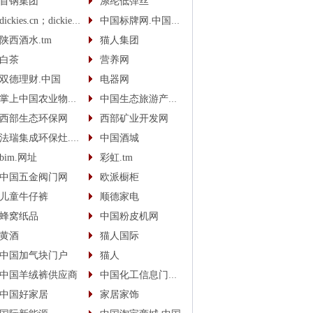
首钢集团
涤纶低弹丝
dickies.cn；dickies.cc
中国标牌网.中国(cn)
陕西酒水.tm
猫人集团
白茶
营养网
双德理财.中国
电器网
掌上中国农业物联网
中国生态旅游产业网
西部生态环保网
西部矿业开发网
法瑞集成环保灶.中国
中国酒城
bim.网址
彩虹.tm
中国五金阀门网
欧派橱柜
儿童牛仔裤
顺德家电
蜂窝纸品
中国粉皮机网
黄酒
猫人国际
中国加气块门户
猫人
中国羊绒裤供应商
中国化工信息门户网
中国好家居
家居家饰