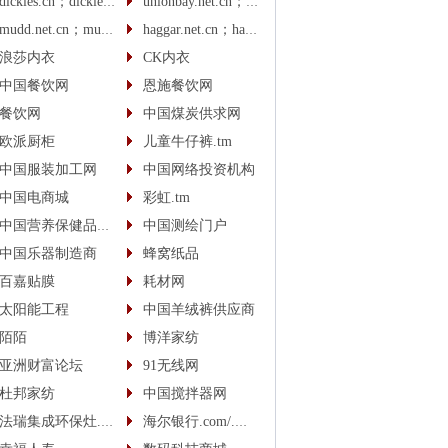
dickies.cn；dickies.cc
unionbay.net.cn；unionbay.cn
mudd.net.cn；mudd.cn
haggar.net.cn；haggar.cn
浪莎内衣
CK内衣
中国餐饮网
恩施餐饮网
餐饮网
中国煤炭供求网
欧派厨柜
儿童牛仔裤.tm
中国服装加工网
中国网络投资机构
中国电商城
彩虹.tm
中国营养保健品供应商
中国测绘门户
中国乐器制造商
蜂窝纸品
百嘉贴膜
耗材网
太阳能工程
中国羊绒裤供应商
陌陌
博洋家纺
亚洲财富论坛
91无线网
杜邦家纺
中国搅拌器网
法瑞集成环保灶.中国
海尔银行.com/.中国