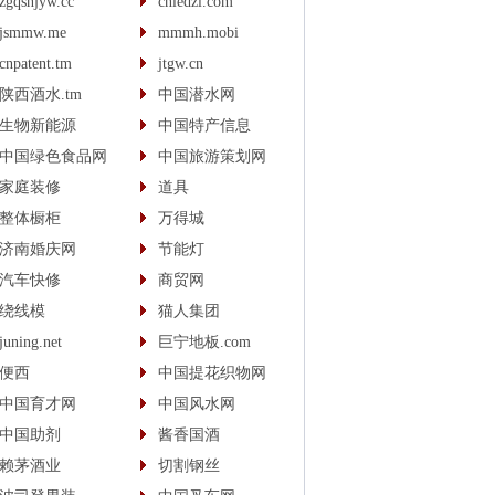
zgqsnjyw.cc
cnledzl.com
jsmmw.me
mmmh.mobi
cnpatent.tm
jtgw.cn
陕西酒水.tm
中国潜水网
生物新能源
中国特产信息
中国绿色食品网
中国旅游策划网
家庭装修
道具
整体橱柜
万得城
济南婚庆网
节能灯
汽车快修
商贸网
绕线模
猫人集团
juning.net
巨宁地板.com
便西
中国提花织物网
中国育才网
中国风水网
中国助剂
酱香国酒
赖茅酒业
切割钢丝