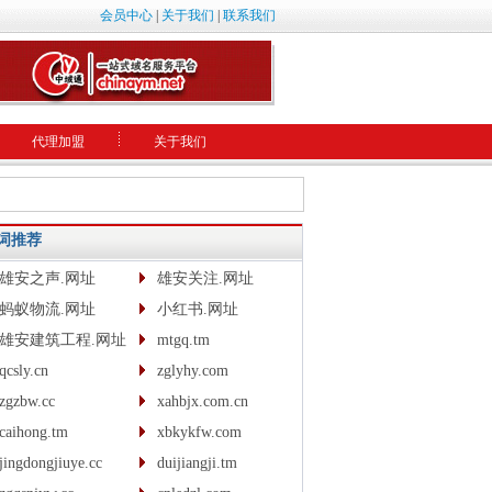
会员中心
|
关于我们
|
联系我们
代理加盟
关于我们
词推荐
雄安之声.网址
雄安关注.网址
蚂蚁物流.网址
小红书.网址
雄安建筑工程.网址
mtgq.tm
qcsly.cn
zglyhy.com
zgzbw.cc
xahbjx.com.cn
caihong.tm
xbkykfw.com
jingdongjiuye.cc
duijiangji.tm