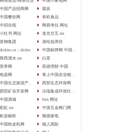
网络借贷/网络信贷
中国小家电网
中国产品招商网
煤炭
中国餐饮网
有机食品
中招在线
网易考拉.网址
小红书.网址
道光廿五.tm
首钢集团
涤纶低弹丝
dickies.cn；dickies.cc
中国标牌网.中国(cn)
陕西酒水.tm
白茶
营养网
双德理财.中国
电器网
掌上中国农业物联网
中国生态旅游产业网
西部生态环保网
西部矿业开发网
法瑞集成环保灶.中国
中国酒城
bim.网址
彩虹.tm
中国五金阀门网
欧派橱柜
顺德家电
中国粉皮机网
猫人国际