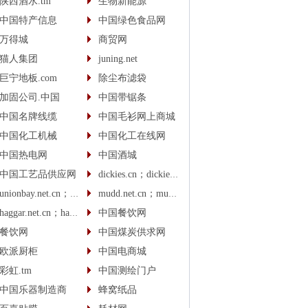
陕西酒水.tm
生物新能源
中国特产信息
中国绿色食品网
万得城
商贸网
猫人集团
juning.net
巨宁地板.com
除尘布滤袋
加固公司.中国
中国带锯条
中国名牌线缆
中国毛衫网上商城
中国化工机械
中国化工在线网
中国热电网
中国酒城
中国工艺品供应网
dickies.cn；dickies.cc
unionbay.net.cn；unionbay.cn
mudd.net.cn；mudd.cn
haggar.net.cn；haggar.cn
中国餐饮网
餐饮网
中国煤炭供求网
欧派厨柜
中国电商城
彩虹.tm
中国测绘门户
中国乐器制造商
蜂窝纸品