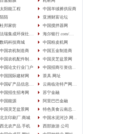
百嘉贴膜
耗材网
太阳能工程
中国羊绒裤供应商
陌陌
亚洲财富论坛
杜邦家纺
中国搅拌器网
法瑞集成环保灶.中国
海尔银行.com/.中国
数码科技商城
中国粉皮机网
中国农机制造商
中国五金制造商
中国农机配件制造商
中国灵芝盆景网
中国论文行业门户
中国招商引资信息网
中国国际建材网
茶具.网址
中国矿产品信息.网址
云南临沧特产网.网址
中国招生招考网
苏宁金融
中国能源
阿里巴巴金融
中国灵芝盆景网
特色美食云南总代.商城
北京印刷厂.商城
中国水泥河沙.网址(.手机)
西北农产品.手机
西部旅游.公司