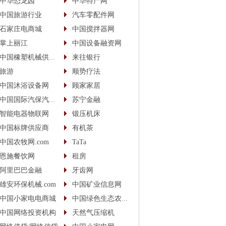
中华恐龙园
中华特产网
中国旅游行业
汽车零配件网
石家庄电商城
中国搅拌器网
掌上丽江
中国设备融资网
中国橡塑机械供应商
来往银行
旅游
顺势疗法
中国沐浴设备网
顾家家居
中国国际汽保汽配城
苏宁金融
智能电器物联网
锻压机床
中国标牌供应商
有机茶
中国农牧网.com
TaTa
恩施餐饮网
租房
阿里巴巴金融
牙齿网
雄安环保机械.com
中国矿业信息网
中国小家电电商城
中国绿色生态农业信息网
中国网络投资机构
天然气压缩机