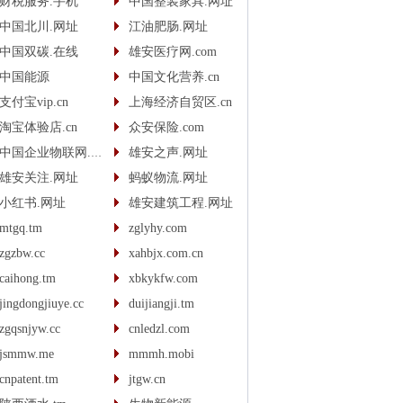
财税服务.手机
中国整装家具.网址
中国北川.网址
江油肥肠.网址
中国双碳.在线
雄安医疗网.com
中国能源
中国文化营养.cn
支付宝vip.cn
上海经济自贸区.cn
淘宝体验店.cn
众安保险.com
中国企业物联网.com
雄安之声.网址
雄安关注.网址
蚂蚁物流.网址
小红书.网址
雄安建筑工程.网址
mtgq.tm
zglyhy.com
zgzbw.cc
xahbjx.com.cn
caihong.tm
xbkykfw.com
jingdongjiuye.cc
duijiangji.tm
zgqsnjyw.cc
cnledzl.com
jsmmw.me
mmmh.mobi
cnpatent.tm
jtgw.cn