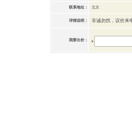
联系地址：
北京
非诚勿扰，议价来电
详情说明：
我要出价：
￥