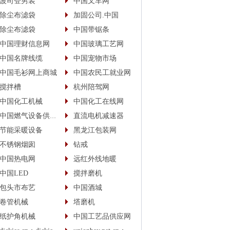
波司登男装
中国叉车网
除尘布滤袋
加固公司.中国
除尘布滤袋
中国带锯条
中国理财信息网
中国玻璃工艺网
中国名牌线缆
中国宠物市场
中国毛衫网上商城
中国农民工就业网
搅拌槽
杭州陪驾网
中国化工机械
中国化工在线网
中国燃气设备供应商
直流电机减速器
节能采暖设备
黑龙江包装网
不锈钢烟囱
钻戒
中国热电网
远红外线地暖
中国LED
搅拌磨机
包头市布艺
中国酒城
卷管机械
塔磨机
纸护角机械
中国工艺品供应网