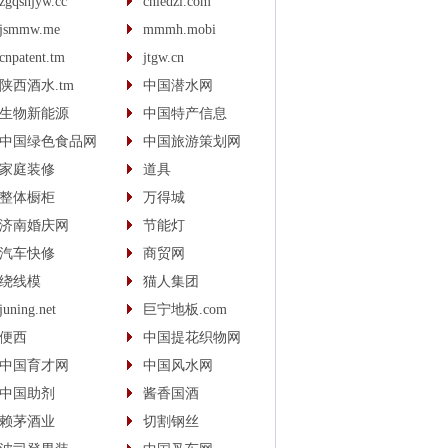
zgqsnjyw.cc
cnledzl.com
jsmmw.me
mmmh.mobi
cnpatent.tm
jtgw.cn
陕西酒水.tm
中国潜水网
生物新能源
中国特产信息
中国绿色食品网
中国旅游策划网
家庭装修
道具
整体橱柜
万得城
济南婚庆网
节能灯
汽车快修
商贸网
绕线模
猫人集团
juning.net
巨宁地板.com
便西
中国提花织物网
中国育才网
中国风水网
中国助剂
酱香国酒
赖茅酒业
切割钢丝