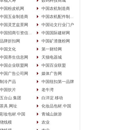
幸福人寿
数码科技商城
中国粉皮机网
中国农机制造商
中国五金制造商
中国农机配件制造商
中国灵芝盆景网
中国论文行业门户
中国招商引资信息网
中国国际建材网
品牌折扣网
中国矿渣微粉网
中国文化
第一财经网
中国养生信息网
天猫电器城
中国企业联盟网
中国百业联盟
中国广告公司网
媒体广告网
制冷产品
中国纽扣第一品牌
中国饮片
老牛湾
五台山.集团
白洋淀.移动
茶具.网址
化妆品包材.中国
彩妆包材.中国
青城山旅游
绕线模
农业