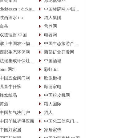
首钢集团
涤纶低弹丝
dickies.cn；dickies.cc
中国标牌网.中国(cn)
陕西酒水.tm
猫人集团
白茶
营养网
双德理财.中国
电器网
掌上中国农业物联网
中国生态旅游产业网
西部生态环保网
西部矿业开发网
法瑞集成环保灶.中国
中国酒城
bim.网址
彩虹.tm
中国五金阀门网
欧派橱柜
儿童牛仔裤
顺德家电
蜂窝纸品
中国粉皮机网
黄酒
猫人国际
中国加气块门户
猫人
中国羊绒裤供应商
中国化工信息门户网
中国好家居
家居家饰