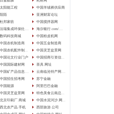
百嘉贴膜
耗材网
太阳能工程
中国羊绒裤供应商
陌陌
亚洲财富论坛
杜邦家纺
中国搅拌器网
法瑞集成环保灶.中国
海尔银行.com/.中国
数码科技商城
中国粉皮机网
中国农机制造商
中国五金制造商
中国农机配件制造商
中国灵芝盆景网
中国论文行业门户
中国招商引资信息网
中国国际建材网
茶具.网址
中国矿产品信息.网址
云南临沧特产网.网址
中国招生招考网
苏宁金融
中国能源
阿里巴巴金融
中国灵芝盆景网
特色美食云南总代.商城
北京印刷厂.商城
中国水泥河沙.网址(.手机)
西北农产品.手机
西部旅游.公司