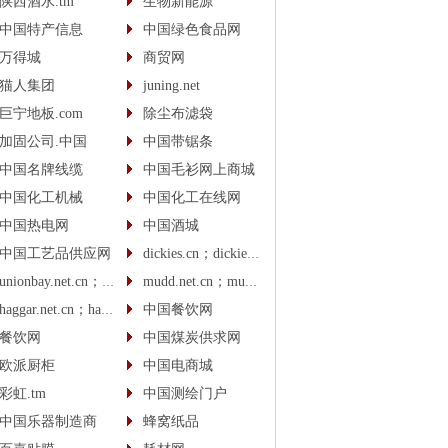
陕西酒水.tm
生物新能源
中国特产信息
中国绿色食品网
万得城
商贸网
猫人集团
juning.net
巨宁地板.com
除尘布滤袋
加固公司.中国
中国带锯条
中国名牌线缆
中国毛衫网上商城
中国化工机械
中国化工在线网
中国热电网
中国酒城
中国工艺品供应网
dickies.cn；dickies.cc
unionbay.net.cn；unionbay.cn
mudd.net.cn；mudd.cn
haggar.net.cn；haggar.cn
中国餐饮网
餐饮网
中国煤炭供求网
欧派厨柜
中国电商城
彩虹.tm
中国测绘门户
中国乐器制造商
蜂窝纸品