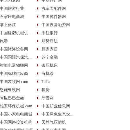
中华恐龙园
中华特产网
中国旅游行业
汽车零配件网
石家庄电商城
中国搅拌器网
掌上丽江
中国设备融资网
中国橡塑机械供应商
来往银行
旅游
顺势疗法
中国沐浴设备网
顾家家居
中国国际汽保汽配城
苏宁金融
智能电器物联网
锻压机床
中国标牌供应商
有机茶
中国农牧网.com
TaTa
恩施餐饮网
租房
阿里巴巴金融
牙齿网
雄安环保机械.com
中国矿业信息网
中国小家电电商城
中国绿色生态农业信息网
中国网络投资机构
天然气压缩机