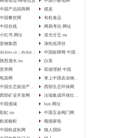
网络借贷/网络信贷
中国小家电网
中国产品招商网
煤炭
中国餐饮网
有机食品
中招在线
网易考拉.网址
小红书.网址
道光廿五.tm
首钢集团
涤纶低弹丝
dickies.cn；dickies.cc
中国标牌网.中国(cn)
陕西酒水.tm
白茶
营养网
双德理财.中国
电器网
掌上中国农业物联网
中国生态旅游产业网
西部生态环保网
西部矿业开发网
法瑞集成环保灶.中国
中国酒城
bim.网址
彩虹.tm
中国五金阀门网
欧派橱柜
顺德家电
中国粉皮机网
猫人国际