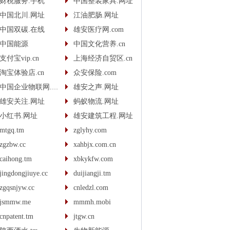
财税服务.手机
中国整装家具.网址
中国北川.网址
江油肥肠.网址
中国双碳.在线
雄安医疗网.com
中国能源
中国文化营养.cn
支付宝vip.cn
上海经济自贸区.cn
淘宝体验店.cn
众安保险.com
中国企业物联网.com
雄安之声.网址
雄安关注.网址
蚂蚁物流.网址
小红书.网址
雄安建筑工程.网址
mtgq.tm
zglyhy.com
zgzbw.cc
xahbjx.com.cn
caihong.tm
xbkykfw.com
jingdongjiuye.cc
duijiangji.tm
zgqsnjyw.cc
cnledzl.com
jsmmw.me
mmmh.mobi
cnpatent.tm
jtgw.cn