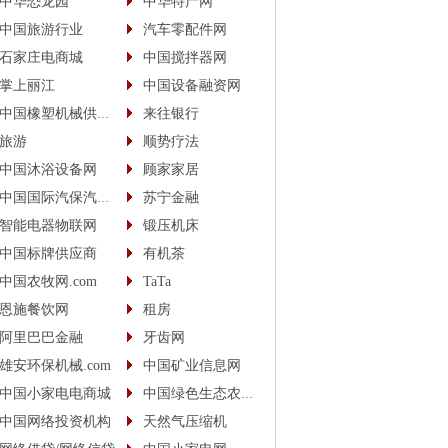
中华恐龙园
中华特产网
中国旅游行业
汽车零配件网
石家庄电商城
中国搅拌器网
掌上丽江
中国设备融资网
中国橡塑机械供应商
来往银行
旅游
顺势疗法
中国沐浴设备网
顾家家居
中国国际汽保汽配城
苏宁金融
智能电器物联网
锻压机床
中国标牌供应商
有机茶
中国农牧网.com
TaTa
恩施餐饮网
租房
阿里巴巴金融
牙齿网
雄安环保机械.com
中国矿业信息网
中国小家电电商城
中国绿色生态农业信息网
中国网络投资机构
天然气压缩机