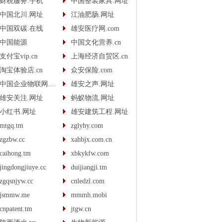
财税服务.手机
中国整装家具.网址
中国北川.网址
江油肥肠.网址
中国双碳.在线
雄安医疗网.com
中国能源
中国文化营养.cn
支付宝vip.cn
上海经济自贸区.cn
淘宝体验店.cn
众安保险.com
中国企业物联网.com
雄安之声.网址
雄安关注.网址
蚂蚁物流.网址
小红书.网址
雄安建筑工程.网址
mtgq.tm
zglyhy.com
zgzbw.cc
xahbjx.com.cn
caihong.tm
xbkykfw.com
jingdongjiuye.cc
duijiangji.tm
zgqsnjyw.cc
cnledzl.com
jsmmw.me
mmmh.mobi
cnpatent.tm
jtgw.cn