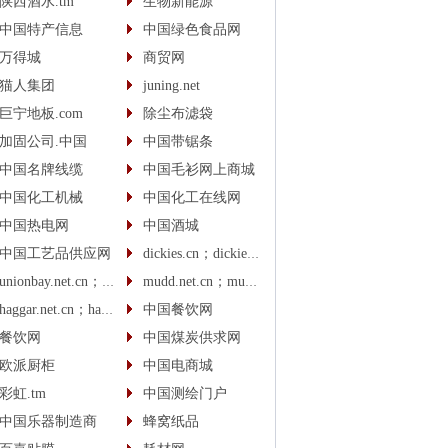
陕西酒水.tm
生物新能源
中国特产信息
中国绿色食品网
万得城
商贸网
猫人集团
juning.net
巨宁地板.com
除尘布滤袋
加固公司.中国
中国带锯条
中国名牌线缆
中国毛衫网上商城
中国化工机械
中国化工在线网
中国热电网
中国酒城
中国工艺品供应网
dickies.cn；dickies.cc
unionbay.net.cn；unionbay.cn
mudd.net.cn；mudd.cn
haggar.net.cn；haggar.cn
中国餐饮网
餐饮网
中国煤炭供求网
欧派厨柜
中国电商城
彩虹.tm
中国测绘门户
中国乐器制造商
蜂窝纸品