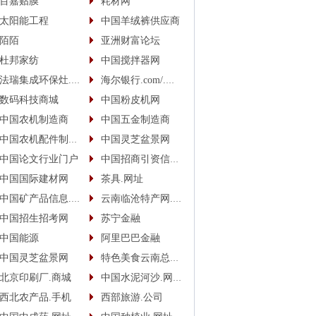
百嘉贴膜
耗材网
太阳能工程
中国羊绒裤供应商
陌陌
亚洲财富论坛
杜邦家纺
中国搅拌器网
法瑞集成环保灶.中国
海尔银行.com/.中国
数码科技商城
中国粉皮机网
中国农机制造商
中国五金制造商
中国农机配件制造商
中国灵芝盆景网
中国论文行业门户
中国招商引资信息网
中国国际建材网
茶具.网址
中国矿产品信息.网址
云南临沧特产网.网址
中国招生招考网
苏宁金融
中国能源
阿里巴巴金融
中国灵芝盆景网
特色美食云南总代.商城
北京印刷厂.商城
中国水泥河沙.网址(.手机)
西北农产品.手机
西部旅游.公司