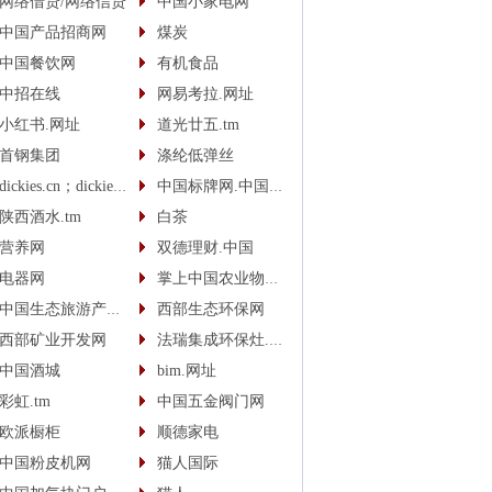
网络借贷/网络信贷
中国小家电网
中国产品招商网
煤炭
中国餐饮网
有机食品
中招在线
网易考拉.网址
小红书.网址
道光廿五.tm
首钢集团
涤纶低弹丝
dickies.cn；dickies.cc
中国标牌网.中国(cn)
陕西酒水.tm
白茶
营养网
双德理财.中国
电器网
掌上中国农业物联网
中国生态旅游产业网
西部生态环保网
西部矿业开发网
法瑞集成环保灶.中国
中国酒城
bim.网址
彩虹.tm
中国五金阀门网
欧派橱柜
顺德家电
中国粉皮机网
猫人国际