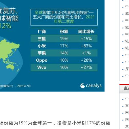
中
域
中
域
中
域
域
中
中
探
中
点
中
重
网
国
份额为19%为全球第一，接着是小米以17%的份额
意