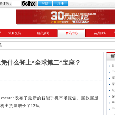
验证码：
域名交易
精品热词
资讯中心
会员服务
讯
精
米凭什么登上“全球第二”宝座？
日
中
探
探
域
探
 Research发布了最新的智能手机市场报告。据数据显
中
手机出货量增长了12%。
中
中