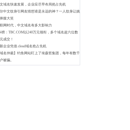
文域名快速发展，企业应尽早布局抢占先机
尔中文纹身引网友猜想谁是永远的神？一人纹身让姚
捧腹大笑
联网时代，中文域名有多大影响力
N榜：TBC.COM以240万元领衔，多个域名超六位数
元成交！
新企业凭借.cloud域名抢占先机
域名仲裁】钓鱼网站盯上了埃森哲集团，每年有数千
户被骗。