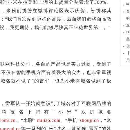
时小米在拉美和非洲的出货量分别猛增了300%、
中
就，米粉们纷纷在微博评论区表示庆贺，纷纷称其
普
明
：“我们首次站到这样的高度，后面我们必将面临激
互
祝，我更期待，我们能够尽快真正坐稳世界第二。”
D
美
创
【
用
互联网科技公司，各自的产品也是实力过硬，受到了
米不仅在智能手机方面有着强大的实力，也非常重视
好域名就不做了”的雷军，也为小米将域名做到了极
者，雷军从一开始就意识到了域名对于互联网品牌的
科技名下持有“小米”双拼域名
com/.cn
、“米聊”
miliao.com
、“手机”
shouji.cn
，“米
hongmi.cn
等一系列的“米”域名，甚至连“雷军”的姓