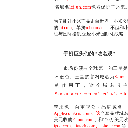
名域名
leijun.com
也被保护了起来
为了能让小米产品走向世界，小米公司
的
mi.com
。单拼
mi.com/.cn
，不但和小
也与国际接轨,适应小米国际化战略。
手机巨头们的“域名观”
市场份额占全球第一的三星
不逊色。三星的官网域名为
Samsu
的作用下，这个域名具
Samsung.cn/.com.cn/.net/.tv/.cc/.bi
苹果也一向重视公司品牌域名，
Apple.com/.cn/.c
om
.cn这
全套品牌域名
美元收购
iCloud.com
，和150万美元
ipod.com、iwork.com、iphone.com
等