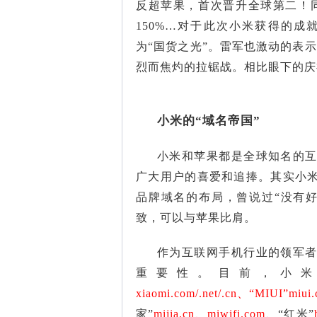
反超苹果，首次晋升全球第二！同
150%…
对于此次小米获得的成
为“国货之光”。
雷军也激动的表示
烈而焦灼的拉锯战。相比眼下的庆
小米的“域名帝国”
小米和苹果都是全球知名的
广大用户的喜爱和追捧。
其实小
品牌域名的布局，曾说过“没有
致，可以与苹果比肩。
作为互联网手机行业的领军
重要性。目前，小米
xiaomi.com/.net/.cn、“MIUI”miui.
家”
mijia.cn、miwifi.com
、“红米”