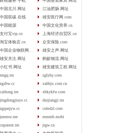
财税服务.手机
中国整装家具.网址
中国北川.网址
江油肥肠.网址
中国双碳.在线
雄安医疗网.com
中国能源
中国文化营养.cn
支付宝vip.cn
上海经济自贸区.cn
淘宝体验店.cn
众安保险.com
中国企业物联网.com
雄安之声.网址
雄安关注.网址
蚂蚁物流.网址
小红书.网址
雄安建筑工程.网址
mtgq.tm
zglyhy.com
zgzbw.cc
xahbjx.com.cn
caihong.tm
xbkykfw.com
jingdongjiuye.cc
duijiangji.tm
zgqsnjyw.cc
cnledzl.com
jsmmw.me
mmmh.mobi
cnpatent.tm
jtgw.cn