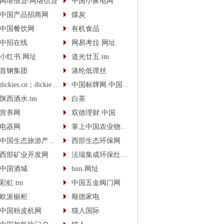
网络借贷/网络信贷
中国小家电网
中国产品招商网
煤炭
中国餐饮网
有机食品
中招在线
网易考拉.网址
小红书.网址
道光廿五.tm
首钢集团
涤纶低弹丝
dickies.cn；dickies.cc
中国标牌网.中国(cn)
陕西酒水.tm
白茶
营养网
双德理财.中国
电器网
掌上中国农业物联网
中国生态旅游产业网
西部生态环保网
西部矿业开发网
法瑞集成环保灶.中国
中国酒城
bim.网址
彩虹.tm
中国五金阀门网
欧派橱柜
顺德家电
中国粉皮机网
猫人国际