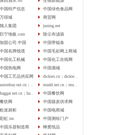
陕西酒水.tm
生物新能源
中国特产信息
中国绿色食品网
万得城
商贸网
猫人集团
juning.net
巨宁地板.com
除尘布滤袋
加固公司.中国
中国带锯条
中国名牌线缆
中国毛衫网上商城
中国化工机械
中国化工在线网
中国热电网
中国酒城
中国工艺品供应网
dickies.cn；dickies.cc
unionbay.net.cn；unionbay.cn
mudd.net.cn；mudd.cn
haggar.net.cn；haggar.cn
中国餐饮网
餐饮网
中国煤炭供求网
欧派厨柜
中国电商城
彩虹.tm
中国测绘门户
中国乐器制造商
蜂窝纸品