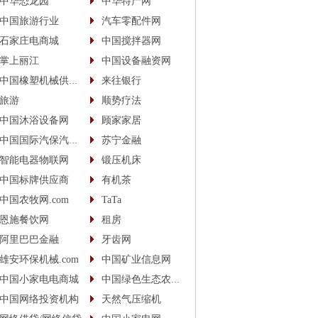
中华恐龙园
中华特产网
中国旅游行业
汽车零配件网
石家庄电商城
中国搅拌器网
掌上丽江
中国设备融资网
中国橡塑机械供应商
来往银行
旅游
顺势疗法
中国沐浴设备网
顾家家居
中国国际汽保汽配城
苏宁金融
智能电器物联网
锻压机床
中国标牌供应商
有机茶
中国农牧网.com
TaTa
恩施餐饮网
租房
阿里巴巴金融
牙齿网
雄安环保机械.com
中国矿业信息网
中国小家电电商城
中国绿色生态农业信息网
中国网络投资机构
天然气压缩机