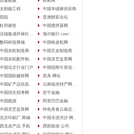
百嘉贴膜
耗材网
太阳能工程
中国羊绒裤供应商
陌陌
亚洲财富论坛
杜邦家纺
中国搅拌器网
法瑞集成环保灶.中国
海尔银行.com/.中国
数码科技商城
中国粉皮机网
中国农机制造商
中国五金制造商
中国农机配件制造商
中国灵芝盆景网
中国论文行业门户
中国招商引资信息网
中国国际建材网
茶具.网址
中国矿产品信息.网址
云南临沧特产网.网址
中国招生招考网
苏宁金融
中国能源
阿里巴巴金融
中国灵芝盆景网
特色美食云南总代.商城
北京印刷厂.商城
中国水泥河沙.网址(.手机)
西北农产品.手机
西部旅游.公司