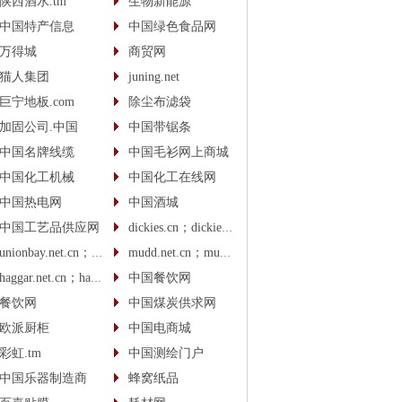
陕西酒水.tm
生物新能源
中国特产信息
中国绿色食品网
万得城
商贸网
猫人集团
juning.net
巨宁地板.com
除尘布滤袋
加固公司.中国
中国带锯条
中国名牌线缆
中国毛衫网上商城
中国化工机械
中国化工在线网
中国热电网
中国酒城
中国工艺品供应网
dickies.cn；dickies.cc
unionbay.net.cn；unionbay.cn
mudd.net.cn；mudd.cn
haggar.net.cn；haggar.cn
中国餐饮网
餐饮网
中国煤炭供求网
欧派厨柜
中国电商城
彩虹.tm
中国测绘门户
中国乐器制造商
蜂窝纸品