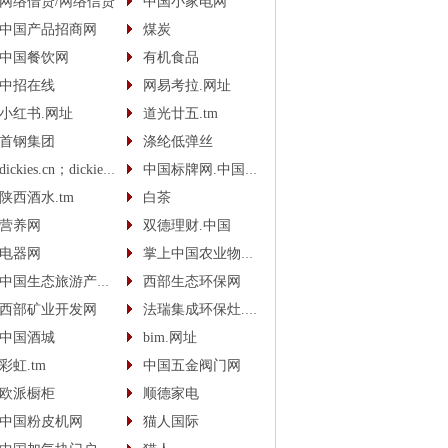
网络借贷/网络信贷
中国小家电网
中国产品招商网
煤炭
中国餐饮网
有机食品
中招在线
网易考拉.网址
小红书.网址
道光廿五.tm
首钢集团
涤纶低弹丝
dickies.cn；dickies.cc
中国标牌网.中国(cn)
陕西酒水.tm
白茶
营养网
双德理财.中国
电器网
掌上中国农业物联网
中国生态旅游产业网
西部生态环保网
西部矿业开发网
法瑞集成环保灶.中国
中国酒城
bim.网址
彩虹.tm
中国五金阀门网
欧派橱柜
顺德家电
中国粉皮机网
猫人国际