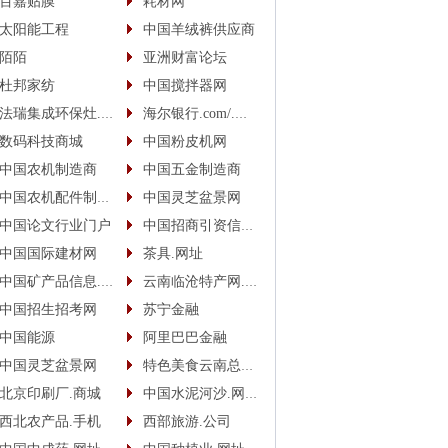
百嘉贴膜
耗材网
太阳能工程
中国羊绒裤供应商
陌陌
亚洲财富论坛
杜邦家纺
中国搅拌器网
法瑞集成环保灶.中国
海尔银行.com/.中国
数码科技商城
中国粉皮机网
中国农机制造商
中国五金制造商
中国农机配件制造商
中国灵芝盆景网
中国论文行业门户
中国招商引资信息网
中国国际建材网
茶具.网址
中国矿产品信息.网址
云南临沧特产网.网址
中国招生招考网
苏宁金融
中国能源
阿里巴巴金融
中国灵芝盆景网
特色美食云南总代.商城
北京印刷厂.商城
中国水泥河沙.网址(.手机)
西北农产品.手机
西部旅游.公司