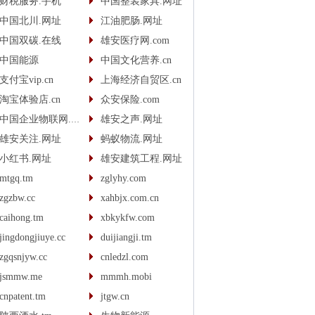
财税服务.手机
中国整装家具.网址
中国北川.网址
江油肥肠.网址
中国双碳.在线
雄安医疗网.com
中国能源
中国文化营养.cn
支付宝vip.cn
上海经济自贸区.cn
淘宝体验店.cn
众安保险.com
中国企业物联网.com
雄安之声.网址
雄安关注.网址
蚂蚁物流.网址
小红书.网址
雄安建筑工程.网址
mtgq.tm
zglyhy.com
zgzbw.cc
xahbjx.com.cn
caihong.tm
xbkykfw.com
jingdongjiuye.cc
duijiangji.tm
zgqsnjyw.cc
cnledzl.com
jsmmw.me
mmmh.mobi
cnpatent.tm
jtgw.cn