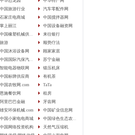
中华恐龙园
中华特产网
中国旅游行业
汽车零配件网
石家庄电商城
中国搅拌器网
掌上丽江
中国设备融资网
中国橡塑机械供应商
来往银行
旅游
顺势疗法
中国沐浴设备网
顾家家居
中国国际汽保汽配城
苏宁金融
智能电器物联网
锻压机床
中国标牌供应商
有机茶
中国农牧网.com
TaTa
恩施餐饮网
租房
阿里巴巴金融
牙齿网
雄安环保机械.com
中国矿业信息网
中国小家电电商城
中国绿色生态农业信息网
中国网络投资机构
天然气压缩机