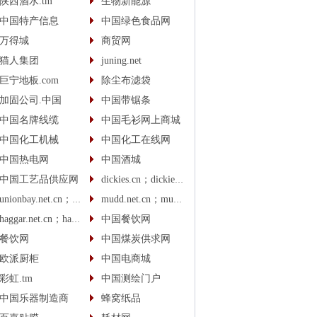
陕西酒水.tm
生物新能源
中国特产信息
中国绿色食品网
万得城
商贸网
猫人集团
juning.net
巨宁地板.com
除尘布滤袋
加固公司.中国
中国带锯条
中国名牌线缆
中国毛衫网上商城
中国化工机械
中国化工在线网
中国热电网
中国酒城
中国工艺品供应网
dickies.cn；dickies.cc
unionbay.net.cn；unionbay.cn
mudd.net.cn；mudd.cn
haggar.net.cn；haggar.cn
中国餐饮网
餐饮网
中国煤炭供求网
欧派厨柜
中国电商城
彩虹.tm
中国测绘门户
中国乐器制造商
蜂窝纸品