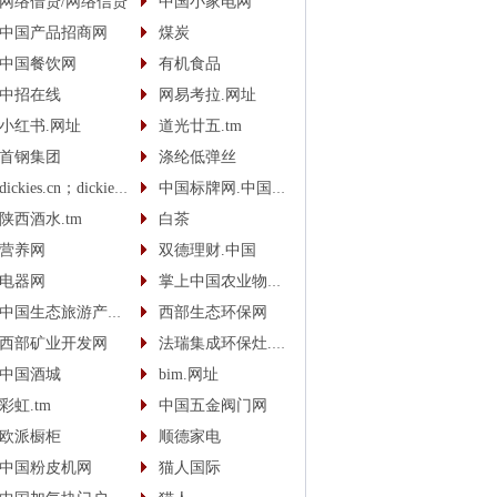
网络借贷/网络信贷
中国小家电网
中国产品招商网
煤炭
中国餐饮网
有机食品
中招在线
网易考拉.网址
小红书.网址
道光廿五.tm
首钢集团
涤纶低弹丝
dickies.cn；dickies.cc
中国标牌网.中国(cn)
陕西酒水.tm
白茶
营养网
双德理财.中国
电器网
掌上中国农业物联网
中国生态旅游产业网
西部生态环保网
西部矿业开发网
法瑞集成环保灶.中国
中国酒城
bim.网址
彩虹.tm
中国五金阀门网
欧派橱柜
顺德家电
中国粉皮机网
猫人国际