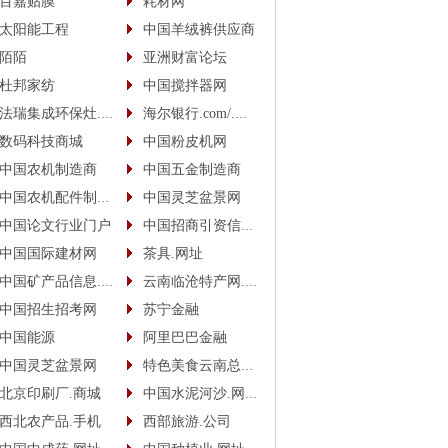
百嘉贴膜
耗材网
太阳能工程
中国羊绒裤供应商
陌陌
亚洲财富论坛
杜邦家纺
中国搅拌器网
法瑞集成环保灶.中国
海尔银行.com/.中国
数码科技商城
中国粉皮机网
中国农机制造商
中国五金制造商
中国农机配件制造商
中国灵芝盆景网
中国论文行业门户
中国招商引资信息网
中国国际建材网
茶具.网址
中国矿产品信息.网址
云南临沧特产网.网址
中国招生招考网
苏宁金融
中国能源
阿里巴巴金融
中国灵芝盆景网
特色美食云南总代.商城
北京印刷厂.商城
中国水泥河沙.网址(.手机)
西北农产品.手机
西部旅游.公司