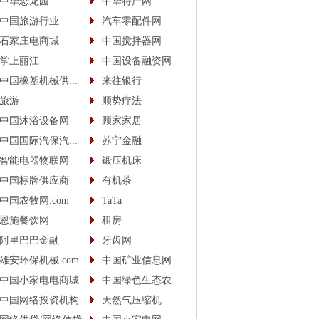
中华恐龙园
中华特产网
中国旅游行业
汽车零配件网
石家庄电商城
中国搅拌器网
掌上丽江
中国设备融资网
中国橡塑机械供应商
来往银行
旅游
顺势疗法
中国沐浴设备网
顾家家居
中国国际汽保汽配城
苏宁金融
智能电器物联网
锻压机床
中国标牌供应商
有机茶
中国农牧网.com
TaTa
恩施餐饮网
租房
阿里巴巴金融
牙齿网
雄安环保机械.com
中国矿业信息网
中国小家电电商城
中国绿色生态农业信息网
中国网络投资机构
天然气压缩机