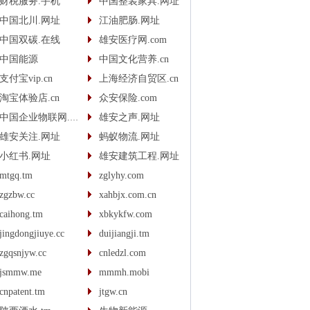
财税服务.手机
中国整装家具.网址
中国北川.网址
江油肥肠.网址
中国双碳.在线
雄安医疗网.com
中国能源
中国文化营养.cn
支付宝vip.cn
上海经济自贸区.cn
淘宝体验店.cn
众安保险.com
中国企业物联网.com
雄安之声.网址
雄安关注.网址
蚂蚁物流.网址
小红书.网址
雄安建筑工程.网址
mtgq.tm
zglyhy.com
zgzbw.cc
xahbjx.com.cn
caihong.tm
xbkykfw.com
jingdongjiuye.cc
duijiangji.tm
zgqsnjyw.cc
cnledzl.com
jsmmw.me
mmmh.mobi
cnpatent.tm
jtgw.cn