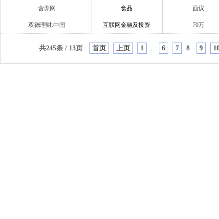
营养网
食品
面议
双德理财.中国
互联网金融及投资
70万
共245条 / 13页
首页
上页
1
...
6
7
8
9
1