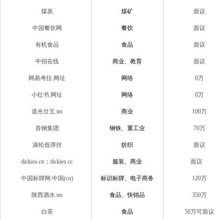
煤炭
煤矿
面议
中国餐饮网
餐饮
面议
有机食品
食品
面议
中招在线
商业、教育
面议
网易考拉.网址
网络
0万
小红书.网址
网络
0万
道光廿五.tm
商业
100万
首钢集团
钢铁、重工业
70万
涤纶低弹丝
纺织
面议
dickies.cn；dickies.cc
服装、商业
面议
中国标牌网.中国(cn)
标识标牌、电子商务
120万
陕西酒水.tm
食品、快销品
350万
白茶
食品
50万可面议