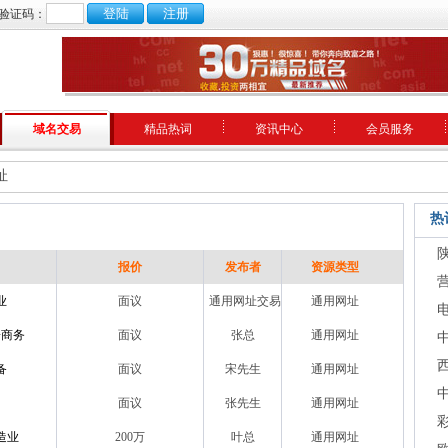
验证码：
域名交易
精品热词
资讯中心
会员服务
址
热
报价
发布者
资源类型
业
面议
通用网址交易中心
通用网址
子商务
面议
张总
通用网址
备
面议
宋先生
通用网址
面议
张先生
通用网址
造业
200万
叶总
通用网址