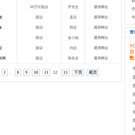
业
60万可面议
尹先生
通用网址
健
面议
孟总
通用网址
备
面议
韩总
通用网址
资
面议
金小姐
通用网址
T
配
面议
刘总
通用网址
日
数
联网
面议
韩先生
通用网址
1
...
8
9
10
11
12
13
下页
尾页