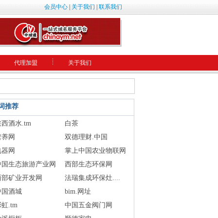
会员中心
|
关于我们
|
联系我们
代理加盟
关于我们
词推荐
陕西酒水.tm
白茶
营养网
双德理财.中国
电器网
掌上中国农业物联网
中国生态旅游产业网
西部生态环保网
西部矿业开发网
法瑞集成环保灶.中国
中国酒城
bim.网址
彩虹.tm
中国五金阀门网