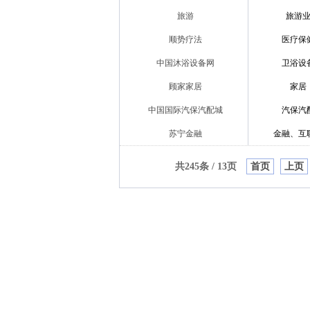
旅游
旅游
顺势疗法
医疗保
中国沐浴设备网
卫浴设
顾家家居
家居
中国国际汽保汽配城
汽保汽
苏宁金融
金融、互
共245条 / 13页
首页
上页