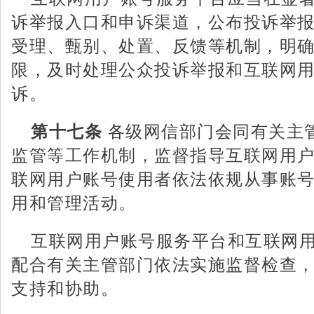
诉举报入口和申诉渠道，公布投诉举
受理、甄别、处置、反馈等机制，明
限，及时处理公众投诉举报和互联网
诉。
第十七条
各级网信部门会同有关主
监管等工作机制，监督指导互联网用
联网用户账号使用者依法依规从事账
用和管理活动。
互联网用户账号服务平台和互联网
配合有关主管部门依法实施监督检查
支持和协助。