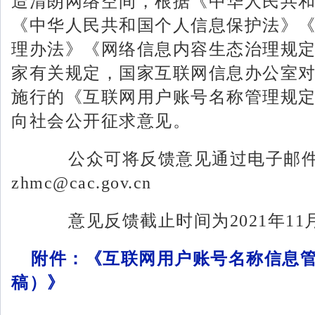
造清朗网络空间，根据《中华人民共
《中华人民共和国个人信息保护法》
理办法》《网络信息内容生态治理规
家有关规定，国家互联网信息办公室对2
施行的《互联网用户账号名称管理规
向社会公开征求意见。
公众可将反馈意见通过电子邮件
zhmc@cac.gov.cn
意见反馈截止时间为2021年11月
附件：《互联网用户账号名称信息
稿）》