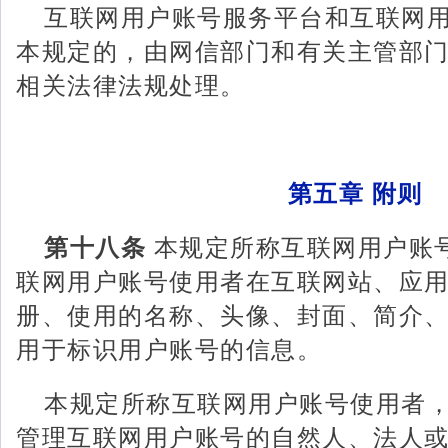
互联网用户账号服务平台和互联网
本规定的，由网信部门和有关主管部
相关法律法规处理。
第五章 附则
第十八条
本规定所称互联网用户账
联网用户账号使用者在互联网站、应
册、使用的名称、头像、封面、简介
用于标识用户账号的信息。
本规定所称互联网用户账号使用者
管理互联网用户账号的自然人、法人