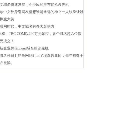
文域名快速发展，企业应尽早布局抢占先机
尔中文纹身引网友猜想谁是永远的神？一人纹身让姚
捧腹大笑
联网时代，中文域名有多大影响力
N榜：TBC.COM以240万元领衔，多个域名超六位数
元成交！
新企业凭借.cloud域名抢占先机
域名仲裁】钓鱼网站盯上了埃森哲集团，每年有数千
户被骗。