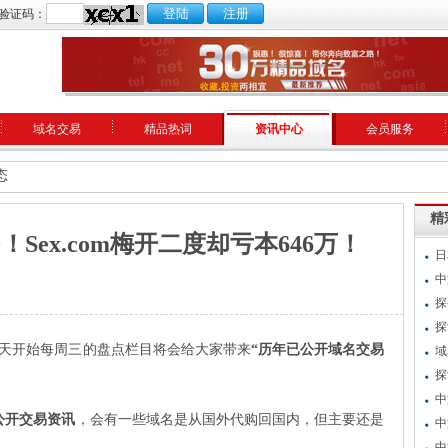
验证码：
域名交易
精品热词
资讯中心
会员服务
态
精
0！Sex.com梅开二度却亏本646万！
日
中
探
探
天开始每周三的盘点栏目将会给大家带来
“历年已公开
域名交易
域
探
中
公开交易资讯
，会有一些
域名
是从国外代购回国内，但主要还是
中
中