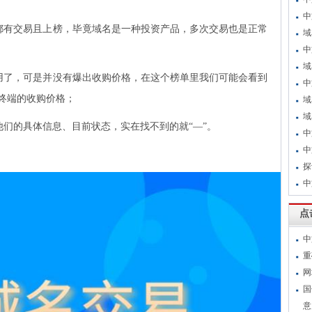
中
都有交易且上榜，毕竟域名是一种投资产品，多次交易也是正常
域
中
域
用了，可是并没有爆出收购价格，在这个榜单里我们可能会看到
中
终端的收购价格；
域
域
他们的具体信息、目前状态，实在找不到的就“—”。
中
中
探
中
点
中
重
网
国
意