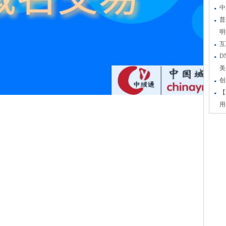
中
普
明
互
D
美
创
【
用