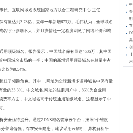
中
董事长、互联网域名系统国家地方联合工程研究中心 主任
普
明
保有量达到3.78亿，去年一年新增673万。毛伟认为，全球域名
互
域名行业影响不大，并且疫情还一定程度刺激了网络经济和域
D
美
创
通用顶级域名。报告显示，中国域名保有量达4606万，其中国
【
接近中国域名市场的一半；中国的新增通用顶级域名在总量中占
用
比仅为8.54%。
担任了领跑角色。其中，.网址为全球新增多语种域名中保有量
的33.3%。中文域名.网址的注册用户中，86%为企业用
续费率方面，中文域名高于传统通用顶级域名。这都显示了中
可。
析安全亟待提升。通过ZDNS域名管家云平台，按照9个维度
全得分普遍偏低，存在安全隐患，建议采用云解析、异构解析平