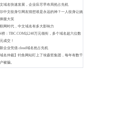
文域名快速发展，企业应尽早布局抢占先机
尔中文纹身引网友猜想谁是永远的神？一人纹身让姚
捧腹大笑
联网时代，中文域名有多大影响力
N榜：TBC.COM以240万元领衔，多个域名超六位数
元成交！
新企业凭借.cloud域名抢占先机
域名仲裁】钓鱼网站盯上了埃森哲集团，每年有数千
户被骗。