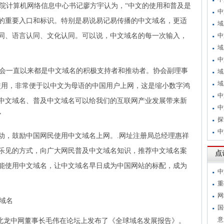
院计算机网络信息中心书记廖方宇认为，“中文的使用和普及是
中
的重要入口和标识。特别是易说易记易传播的中文域名，更适
域
同、语言认同、文化认同。可以说，中文域名的每一次输入，
中
域
中
会一直以来都是中文域名的积极支持者和推动者。协会副理事
域
域
使用，非常便于以中文为母语的中国用户上网，这是缩小数字鸿
中
中文域名、普及中文域名可以给我们的互联网产业发展带来新
中
”
探
中
活动，鼓励中国网民使用中文域名上网。.网址注册局总经理惠祥
乐见的方式，向广大网民普及中文域名知识，推荐中文域名案
点
能使用中文域名，让中文域名早日成为中国网站的标配，成为
中
重
网
域名
国
意
、北龙中网董事长毛伟在论坛上发布了《全球域名发展报告》。