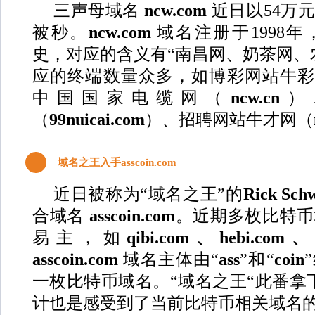
三声母域名
ncw.com
近日以54万
被秒。
ncw.com
域名注册于1998年
史，对应的含义有“南昌网、奶茶网、
应的终端数量众多，如博彩网站牛
中国国家电缆网（
ncw.cn
）
（
99nuicai.com
）、招聘网站牛才网（
2
域名之王入手asscoin.com
近日被称为“域名之王”的
Rick Sch
合域名
asscoin.com
。近期多枚比特币
易主，如
qibi.com、hebi.com、c
asscoin.com
域名主体由“
ass
”和“
coin
一枚比特币域名。“域名之王“此番拿
计也是感受到了当前比特币相关域名