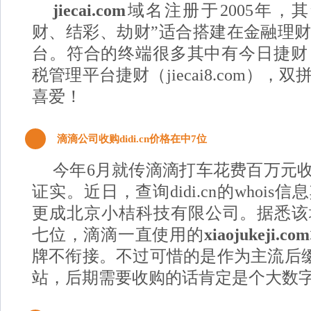
jiecai.com
域名注册于2005年，
财、结彩、劫财”适合搭建在金融理
台。符合的终端很多其中有今日捷财（51j
税管理平台捷财（jiecai8.com）
喜爱！
2
滴滴公司收购didi.cn价格在中7位
今年6月就传滴滴打车花费百万元
证实。近日，查询didi.cn的whoi
更成北京小桔科技有限公司。据悉该
七位，滴滴一直使用的
xiaojukeji.com
牌不衔接。不过可惜的是作为主流后
站，后期需要收购的话肯定是个大数