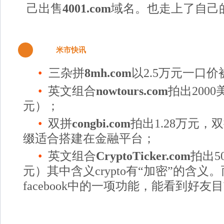
己出售
4001.com
域名。也走上了自己
5
米市快讯
•
三杂拼
8mh.com
以2.5万元一口价
•
英文组合
nowtours.com
拍出2000
元）；
•
双拼
congbi.com
拍出1.28万元，双
缀适合搭建在金融平台
；
•
英文组合
CryptoTicker.com
拍出5
元）其中含义crypto有“加密”的含义。而t
facebook中的一项功能，能看到好