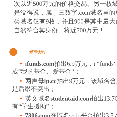
次以近500万元的价格交易。另一枚
是没得说，属于三数字.com域名里
类域名仅有9枚，并且900是其中最
自然符合其身份，将近700万元！
5
米市快讯
•
ifunds.com
拍出6.9万元，i “fun
成“我的基金、爱基金”；
•
两声母
lp.cc
拍出9万元，该域名
是后缀不突出
；
•
英文域名
studentaid.com
拍出13.
有“学生援助”；
•
7306.com
在域名sedo平台拍出3.5