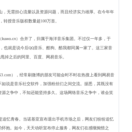
山，无需担心流量以及资源问题，而且经济实力雄厚。
在今年年
，转授音乐版权数量超
100
万首。
（
）合并了，归属于海洋音乐集团。不过仅一年多，于
kuwo.cn
，也就是说今后
音乐、酷狗、酷我都同属一家了。这三家音
QQ
地甩掉之后的阿里、百度、网易音乐。
63.com
），经常刷微博的朋友可能会时不时在热搜上看到网易音
不如说是音乐社交软件，加强粉丝们之间交流。据悉，其既没有
资源之争中，不知还能坚持多久。这场网络音乐之争中，谁会笑
是追忆青春。当诺基亚宣布退出手机市场之后，网友们纷纷追忆
的怀抱。如今，天天动听宣布停止服务，网友们在感慨惋惜之