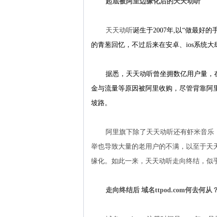
起底被阿里边缘化后的天天动听
天天动听
诞生于
2007年,
以
“做最好的
的青葱回忆，不过后来在安卓、
ios系统
据悉，天天动听曾坐拥数亿用户量，
金与流量等原因被阿里收购，尽管背靠阿
坡路。
阿里旗下除了天天动听还有虾米音乐
举也导致大量的老用户的不满，以至于天
缘化。如此一来，天天动听走向终结，似
走向终结后
域名
ttpod.com
何去何从