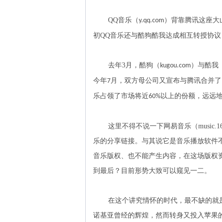
QQ
音乐（
）背靠腾讯这座大
y.qq.com
初
QQ
音乐
还与
酷狗
酷我
达成相互转授协议
去年
3
月，酷狗（
）与酷我
kugou.com
今年
月，双方母公司又宣布与腾讯合并了
7
乐占领了市场将近
以上的份额，远远
60%
这里不得不说一下网易音乐（
music.1
乐的分享链接。与其说它是音乐播放软件
音乐版权、也不能产生内容，在这场版权
到最后？目前形势大致可以窥见一二。
在这个讲究情怀的时代，最不缺的就
诺基亚曾经的辉煌，然而转身又投入苹果