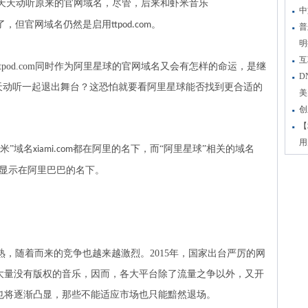
天天动听原来的官网域名，尽管，后来和虾米音乐
中
了，但官网域名仍然是启用
。
ttpod.com
普
明
互
ttpod.com
同时作为阿里星球的官网域名又会有怎样的命运，是继
D
天动听一起退出舞台？这恐怕就要看阿里星球能否找到更合适的
美
创
【
用
虾米”域名
都在阿里的名下，而“阿里星球”相关的域名
xiami.com
显示在阿里巴巴的名下。
熟，随着而来的竞争也越来越激烈。
2015
年，国家出台严厉的网
大量没有版权的音乐，因而，各大平台除了流量之争以外，又开
也将逐渐凸显，那些不能适应市场也只能黯然退场。