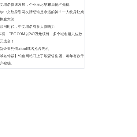
文域名快速发展，企业应尽早布局抢占先机
尔中文纹身引网友猜想谁是永远的神？一人纹身让姚
捧腹大笑
联网时代，中文域名有多大影响力
N榜：TBC.COM以240万元领衔，多个域名超六位数
元成交！
新企业凭借.cloud域名抢占先机
域名仲裁】钓鱼网站盯上了埃森哲集团，每年有数千
户被骗。