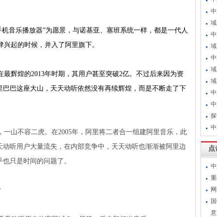
中
域
手机音乐播放器”
为愿景，与诺基亚、塞班系统一样，都是一代人
中
大肆兴起的时候，并入了阿里旗下。
域
中
域
在最辉煌的
2013年时期，其用户甚至突破2亿。不过后来因为资
域
里巴巴这座大山，天天动听依然没有再续辉煌，而是不断走了下
中
中
探
中
，一山不容二虎。在
2005
年，阿里将二者合一组建阿里音乐，此
天动听用户大量流失，在内部竞争中，天天动听也渐渐被阿里边
点
乎也只是时间的问题了。
中
重
网
？
国
意