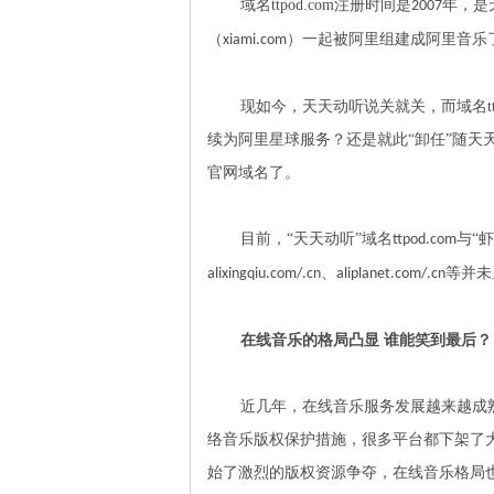
域名
ttpod.com
注册时间是
年，是
2007
（
）一起被阿里组建成阿里音乐
xiami.com
现如今，天天动听说关就关，而域名
续为阿里星球服务？还是就此“卸任”随天
官网域名了。
目前，
“天天动听”域名
与“
ttpod.com
、
等并未
alixingqiu.com/.cn
aliplanet.com/.cn
在线音乐的格局凸显
谁能笑到最后？
近几年，在线音乐服务发展越来越成
络音乐版权保护措施，很多平台都下架了
始了激烈的版权资源争夺，在线音乐格局