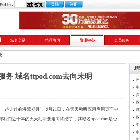
验证码：
域名交易
精品热词
资讯中心
会员服务
态
精
 域名ttpod.com去向未明
日
中
探
探
一起走过的洪荒岁月”
。9月21日，在天天动听应用启用页面中
域
探
们近十年的天天动听要走向终结了，其域名ttpod.com是否
中
中
中