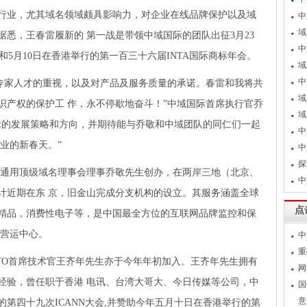
行业，尤其域名领域颇具影响力，对企业在线品牌保护以及域
中
域
悉，王春雷履新的 第一战是带领中域国际的团队出征3月23
中
和5月10日在香港举行的第一百三十六届INTA国际商标年会。
域
中
专家人才的重视，以及对产品及服务质量的承诺。春雷和我将共
域
识产权的保护工 作，永不停歇地奋斗！”中域国际首席执行官乔
域
际的发展策略和方向，并期待能与乔敬和中域团队的同仁们一起
中
业的新春天。”
中
探
NN通用顶级域名理事会理事乔敬先生创办，在两岸三地（北京、
中
计近期在东 京，旧金山完成分支机构的设立。其服务涵盖全球
点
精品，消费性电子等，是中国最全方位的互联网品牌监控和保
包营运中心。
中
重
O首席技术官王齐年先生亦于今年年初加入。王齐年先生拥有
网
经验，曾任职于香港 电讯、台湾大哥大、今日传媒等公司，中
国
意
第四十九次ICANN大会,并赞助今年五月十日在香港举行的第