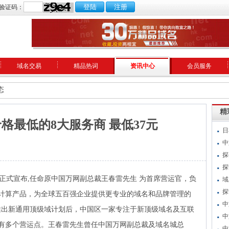
验证码：
域名交易
精品热词
资讯中心
会员服务
态
精
价格最低的8大服务商 最低37元
日
中
探
探
正式宣布,任命原中国万网副总裁王春雷先生 为首席营运官，负
域
探
计算产品，为全球五百强企业提供更专业的域名和品牌管理的
中
 推出新通用顶级域计划后，中国区一家专注于新顶级域名及互联
中
有多个营运点。王春雷先生曾任中国万网副总裁及域名城总
中