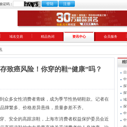
验证码：
域名交易
精品热词
资讯中心
会员服务
讯
精
存致癌风险！你穿的鞋“健康”吗？
日
中
探
探
到众多女性消费者青睐，成为季节性热销鞋款。记者在
域
探
品牌繁多、价格差异悬殊，质量参差不齐。
中
穿、安全的高跟凉鞋，上海市消费者权益保护委员会近
中
中