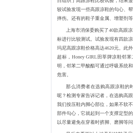
日组织了高跟凉鞋比较试验，结果显
较试验发现一些高跟凉鞋的勾心、帮
摔伤。还有的鞋子重金属、增塑剂等
上海市消保委购买了
40款高跟
标进行比较测试。试验发现有四款凉
玛尼高跟凉鞋价格高达4620元。此
超标，Honey GIRL田莘牌凉
明，邻苯二甲酸酯可通过呼吸系统和
危害。
那么消费者在选购高跟凉鞋的
呢？检测专家告诉记者，在选购高跟
我们按压鞋内脚心部位，如果不软不
部件勾心，它就起到一个支撑定型的
以尽量避免在穿着时挤脚、磨脚等问