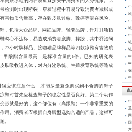
示高跟凉鞋的内在质量直接关乎消费者的人身健康。比
中
带检测时出现断裂，穿着过程中容易导致消费者崴脚或
域
有害物质含量高，存在致皮肤过敏、致癌等潜在风险。
中
域
凉鞋，包括大众品牌、网红品牌、轻奢品牌，针对11项指
中
鞋勾心不达标，易造成消费者崴脚、摔跤，其中乔治阿
域
外，73小时牌样品、接吻猫品牌样品等四款凉鞋有害物质
域
鞋邻苯二甲酸酯含量最高，是标准含量的6倍。已知的研究表
中
中
皮肤吸收进入体，对内分泌系统、生殖发育系统等造成
探
中
时候应该注意什么，才能尽量避免购买到不合脚的鞋子
点
凉鞋时首先应检查鞋子的稳定性是否良好。第二个动作
中
变形就是好的，这个部位有（高跟鞋）一个非常重要的
重
作用。消费者应根据自身脚型选购合适的产品，这样可
网
题。
国
意