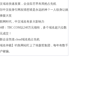
文域名快速发展，企业应尽早布局抢占先机
尔中文纹身引网友猜想谁是永远的神？一人纹身让姚
捧腹大笑
联网时代，中文域名有多大影响力
N榜：TBC.COM以240万元领衔，多个域名超六位数
元成交！
新企业凭借.cloud域名抢占先机
域名仲裁】钓鱼网站盯上了埃森哲集团，每年有数千
户被骗。