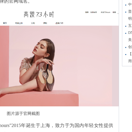
牌的官网域名。
中
普
明
互
D
美
创
【
用
图片源于官网截图
73hours”2015年诞生于上海，致力于为国内年轻女性提供