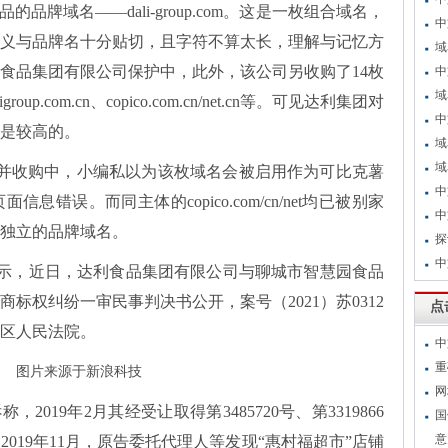
品的品牌域名
——dali-group.com。这是一枚组合域名，
中
义与品牌名十分贴切，且字符不算太长，理解与记忆方
域
m正被达利食品集团有限公司保护中，此外，该公司另收购了14枚
中
域
aligroup.com.cn、copico.com.cn/net.cn等。可见达利集团对
中
是较高的。
域
域
m.cn也一并收购中，小编私以为该枚域名会被启用作为可比克薯
中
错误。而同主体的copico.com/cn/net均已被别家
中
独立的品牌域名。
探
中
显示，近日，达利食品集团有限公司与聊城市智慧园食品
标权纠纷一审民事判决书公开，案号（2021）苏0312
点
山区人民法院。
中
重
图片来源于新浪科技
网
诉称，
2019年2月其经受让取得第3485720号、第3319866
国
意
019年11月，原告委托代理人等发现“惠村福超市”店铺