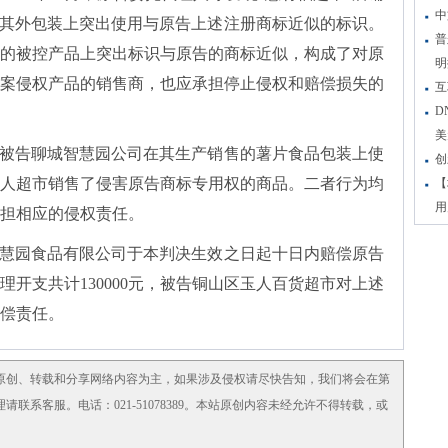
中
，其外包装上突出使用与原告上述注册商标近似的标识。
普
的被控产品上突出标识与原告的商标近似，构成了对原
明
案侵权产品的销售商，也应承担停止侵权和赔偿损失的
互
D
美
被告聊城智慧园公司在其生产销售的薯片食品包装上使
创
人超市销售了侵害原告商标专用权的商品。二者行为均
【
用
担相应的侵权责任。
慧园食品有限公司于本判决生效之日起十日内赔偿原告
理开支共计
130000元，被告铜山区玉人百货超市对上述
赔偿责任。
原创、转载和分享网络内容为主，如果涉及侵权请尽快告知，我们将会在第
系客服。电话：021-51078389。本站原创内容未经允许不得转载，或