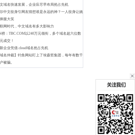
文域名快速发展，企业应尽早布局抢占先机
尔中文纹身引网友猜想谁是永远的神？一人纹身让姚
捧腹大笑
联网时代，中文域名有多大影响力
N榜：TBC.COM以240万元领衔，多个域名超六位数
元成交！
新企业凭借.cloud域名抢占先机
域名仲裁】钓鱼网站盯上了埃森哲集团，每年有数千
户被骗。