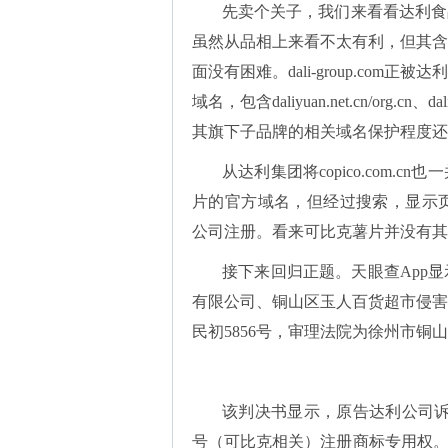
先卖个关子，我们来看看达利食
虽然从品相上来看不太有利，但其含
面没有困难。dali-group.co
域名，包含daliyuan.net.cn/org.cn、d
其旗下子品牌的相关域名保护程度还
从达利集团将
copico.co
片的官方域名，但经过搜索，显示页面信息
公司注册。看来可比克薯片并没有其
接下来回归正题。
天眼查
App
有限公司、铜山区玉人百货超市侵害商
民初5856号，审理法院为徐州市铜
该判决书显示，原告达利公司
号（可比克相关）注册商标专用权。2