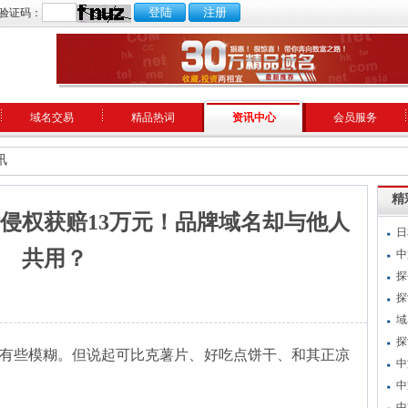
验证码：
域名交易
精品热词
资讯中心
会员服务
讯
精
侵权获赔13万元！品牌域名却与他人
日
共用？
中
探
探
域
探
有些模糊。但说起可比克薯片、好吃点饼干、和其正凉
中
中
中