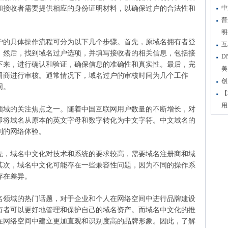
中
和接收者需要提供相应的身份证明材料，以确保过户的合法性和
普
明
户的具体操作流程可分为以下几个步骤。首先，原域名拥有者登
互
。然后，找到域名过户选项，并填写接收者的相关信息，包括接
D
下来，进行确认和验证，确保信息的准确性和真实性。最后，完
美
册商进行审核。通常情况下，域名过户的审核时间为几个工作
创
同。
【
用
领域的关注焦点之一。随着中国互联网用户数量的不断增长，对
即将域名从原本的英文字母和数字转化为中文字符。中文域名的
别的网络体验。
先，域名中文化对技术和系统的要求较高，需要域名注册商和域
其次，域名中文化可能存在一些兼容性问题，因为不同的操作系
存在差异。
名领域的热门话题，对于企业和个人在网络空间中进行品牌建设
有者可以更好地管理和保护自己的域名资产。而域名中文化的推
在网络空间中建立更加直观和识别度高的品牌形象。因此，了解