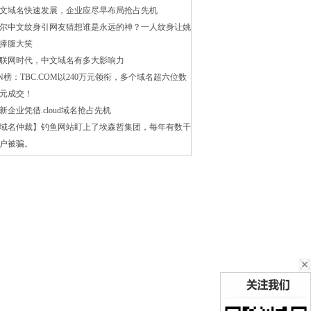
文域名快速发展，企业应尽早布局抢占先机
尔中文纹身引网友猜想谁是永远的神？一人纹身让姚
捧腹大笑
联网时代，中文域名有多大影响力
N榜：TBC.COM以240万元领衔，多个域名超六位数
元成交！
新企业凭借.cloud域名抢占先机
域名仲裁】钓鱼网站盯上了埃森哲集团，每年有数千
户被骗。