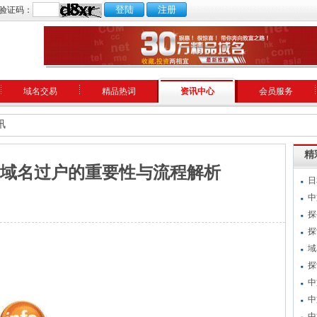
验证码：
域名交易
精品热词
资讯中心
会员服务
讯
精
域名过户的重要性与流程解析
日
中
探
探
域
探
中
中
中