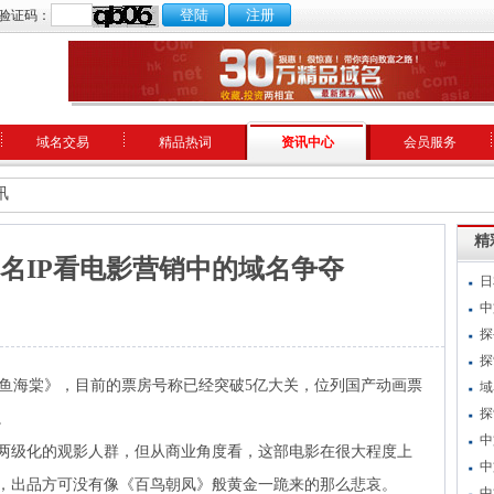
验证码：
域名交易
精品热词
资讯中心
会员服务
讯
精
名IP看电影营销中的域名争夺
日
中
探
探
大鱼海棠》，目前的票房号称已经突破5亿大关，位列国产动画票
域
探
。
中
两级化的观影人群，但从商业角度看，这部电影在很大程度上
中
，出品方可没有像《百鸟朝凤》般黄金一跪来的那么悲哀。
中