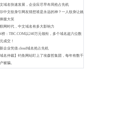
文域名快速发展，企业应尽早布局抢占先机
尔中文纹身引网友猜想谁是永远的神？一人纹身让姚
捧腹大笑
联网时代，中文域名有多大影响力
N榜：TBC.COM以240万元领衔，多个域名超六位数
元成交！
新企业凭借.cloud域名抢占先机
域名仲裁】钓鱼网站盯上了埃森哲集团，每年有数千
户被骗。