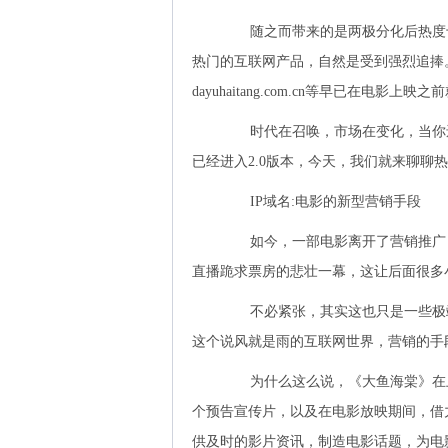
随之而带来的是两极分化后热度十
热门的互联网产品，自然是受到强烈追捧。与之相关的域
dayuhaitang.com.cn等早已在电影上
时代在召唤，市场在变化，当你还在
已经进入2.0版本，今天，我们就来聊聊
IP域名:电影的新型营销手段
如今，一部电影离开了营销推广，
直播跪求票房的悲壮一幕，这让后面很多
不必紧张，其实这也只是一些极端
这个说风就是雨的互联网世界，营销的手
为什么这么说，《大鱼海棠》在上映之初
个预告宣传片，以及在电影放映期间，借
供及时的影片资讯，制造电影话题，为电