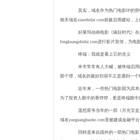
其实，域名作为热门电影IP的营
相关域名xiaoshidai.com就被启用
好莱坞动画电影《疯狂时代》在进
fengkuangshidai.com进行影片
终端：我就是看上它的含义
米市常常有人大喊，被终端启用的
那个理，域名的最好归宿不正是遇到一个
近年来，一些热门电影因为其本身
为了投资人眼中的香饽饽，更是终端眼中
遥想星爷当年的一部《月光宝盒》
域名yueguangbaohe.com竟被建
同样是来自国外的一部热门电影，