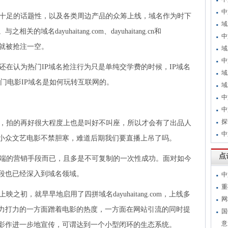
中
足的话题性，以及各类周边产品的众筹上线，域名作为时下
域
名dayuhaitang.com、dayuhaitang.cn和
中
映之前就被抢注一空。
域
中
认为热门IP域名抢注行为只是单纯交学费的时候，IP域名
域
热门电影IP域名是如何玩转互联网的。
域
中
中
探
拍的再好很大程度上也是叫好不叫座，所以才会有了出品人
中
小众文艺电影不禁胆寒，难道后期我们要直播上吊了吗。
点
的营销手段而已，且多是不可复制的一次性成功。面对如今
段也已经深入到域名领域。
中
重
，就早早地启用了四拼域名dayuhaitang.com，上线多
网
力打力的一方面蹭着电影的热度，一方面在网站引流的同时提
国
意
影作进一步地宣传，可谓达到一个小型闭环的生态系统。