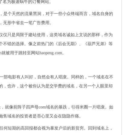
，上线了名为极速蜗牛的订餐网站。
，是个天然的流量黑洞，对于一些小众终端而言，域名自身的
，无形中省去一笔广告费用。
仅仅只是局限于建站使用，这类域名诚如上文说的那样，作为
个不错的选择。像之前热门的《后会无期》、《葫芦兄弟》等
i.com就被用于跳转至网站haopeng.com。
部电影有人叫好，自然会有人唱衰。同样的，一个域名在不
的，也许，这个被你认为是交学费的域名，在另一个人眼里却
就像前阵子四声母com域名的暴跌，引得米圈一片唱衰。如
抛售域名的投资者是否心里又会在隐隐作痛。
何短期的高回报都会视为暴发户后的新贫穷。回到域名上，