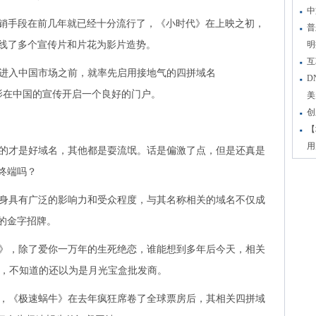
中
销手段在前几年就已经十分流行了，《小时代》在上映之初，
普
建站，上线了多个宣传片和片花为影片造势。
明
互
入中国市场之前，就率先启用接地气的四拼域名
D
宣传，为电影在中国的宣传开启一个良好的门户。
美
创
【
用
才是好域名，其他都是耍流氓。话是偏激了点，但是还真是
终端吗？
具有广泛的影响力和受众程度，与其名称相关的域名不仅成
的金字招牌。
，除了爱你一万年的生死绝恋，谁能想到多年后今天，相关
成金融平台，不知道的还以为是月光宝盒批发商。
《极速蜗牛》在去年疯狂席卷了全球票房后，其相关四拼域