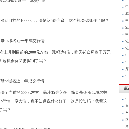
母com域名近一年成交行情
中
域
左右涨到目前的10000元，涨幅达5倍之多，这个机会你抓住了吗？
中
域
中
母cn域名近一年成交行情
域
域
元左右上升到目前的2000元左右，涨幅达4倍，昨天邦众斥资千万元
中
红！这机会你又把握到了吗？
中
探
中
母cc域名近一年成交行情
点
涨至当前的600元左右，暴涨35倍之多，简直是令所以域名投
中
也让行情一度大涨，真不知道说什么好了，这是投资吗？我看这
重
了吗？
网
国
意