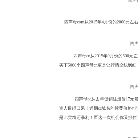
四声
四声母com从2015年4月份的2000元
四声
四声母cn从2015年9月份的500
买下5000个四声母cn更是让行情全线飘
四声
四声母cc从去年促销注册价17元暴
资人目瞪口呆！近期cc域名的续费价格
是比卖粉还暴利！而这一次机会你又抓住