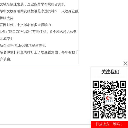
文域名快速发展，企业应尽早布局抢占先机
尔中文纹身引网友猜想谁是永远的神？一人纹身让姚
捧腹大笑
联网时代，中文域名有多大影响力
N榜：TBC.COM以240万元领衔，多个域名超六位数
元成交！
新企业凭借.cloud域名抢占先机
域名仲裁】钓鱼网站盯上了埃森哲集团，每年有数千
户被骗。
扫描上方二维码，