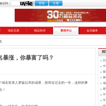
验证码：
域名交易
精品热词
资讯中心
会员服务
讯
精
名暴涨，你暴富了吗？
日
中
探
探
个域名投资人梦寐以求的成果，然而在过去的一年，这样的事
域
探
次！
中
中
中