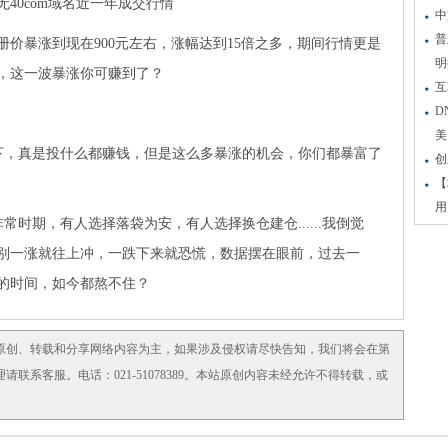
无40com域名近一年成交行情
中
普
册价暴涨到现在900元左右，涨幅达到15倍之多，期间行情更是
明
心，这一波暴涨你可赚到了？
互
D
美
，真是投什么都赚钱，但是这么多暴涨的机会，你们都暴富了
创
【
用
期，有人选择落袋为安，有人选择换仓建仓......我倒觉
别一涨就往上冲，一跌下来就恐慌，数据摆在眼前，过去一
的时间，如今都熬不住？
原创、转载和分享网络内容为主，如果涉及侵权请尽快告知，我们将会在第
系客服。电话：021-51078389。本站原创内容未经允许不得转载，或